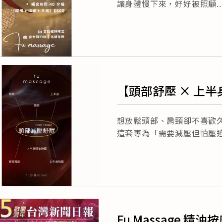
讓身體慢下來，好好被照顧
【頭部舒壓 × 上
️想放鬆頭部、肩頸卻不喜歡
這套專為「需要減壓但怕壓
Fu Massage 