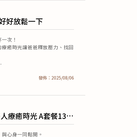
爸好好放鬆一下
疼一次！
的療癒時光讓爸爸釋放壓力、找回
發佈：2025/08/06
 ｜雙人療癒時光 A套餐130
，與心身一同鬆開。