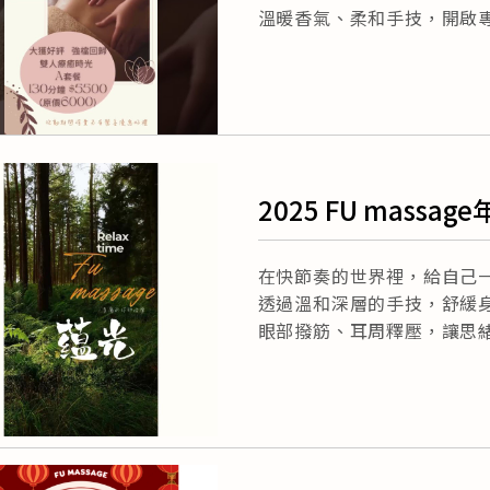
溫暖香氣、柔和手技，開啟
2025 FU massa
度舒緩
在快節奏的世界裡，給自己
透過溫和深層的手技，舒緩
眼部撥筋、耳周釋壓，讓思