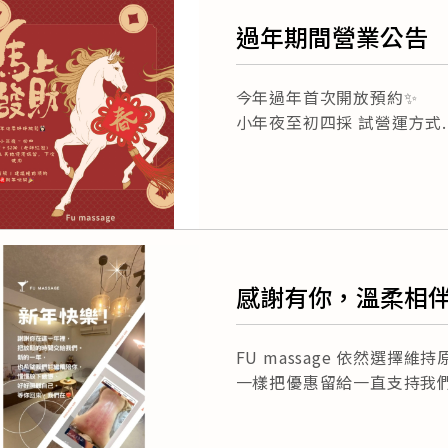
過年期間營業公告
今年過年首次開放預約✨
小年夜至初四採 試營運方式
感謝有你，溫柔相
FU massage 依然選擇維
一樣把優惠留給一直支持我