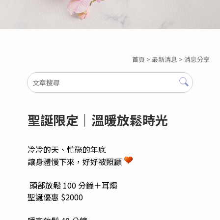
首頁
>
最新消息
>
消息分享
聖誕限定｜溫暖放鬆時光
冷冷的天、忙碌的年底
讓身體慢下來，好好被照顧
頭部放鬆 100 分鐘＋耳燭
聖誕優惠 $2000