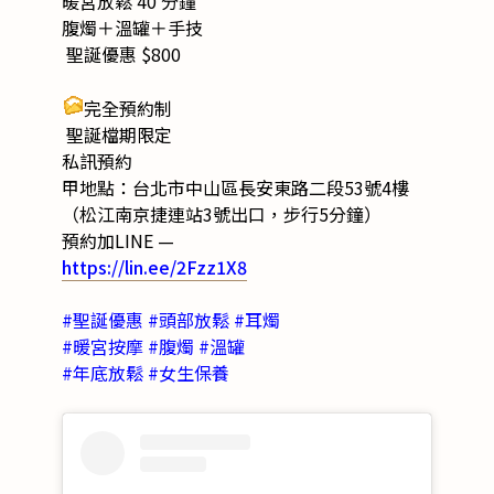
暖宮放鬆 40 分鐘
腹燭＋溫罐＋手技
聖誕優惠 $800
完全預約制
聖誕檔期限定
私訊預約
甲地點：台北市中山區長安東路二段53號4樓
（松江南京捷連站3號出口，步行5分鐘）
預約加LINE —
https://lin.ee/2Fzz1X8
#聖誕優惠 #頭部放鬆 #耳燭
#暖宮按摩 #腹燭 #溫罐
#年底放鬆 #女生保養